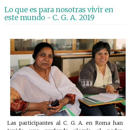
Pasar
Lo que es para nosotras vivir en
al
este mundo - C. G. A. 2019
contenido
principal
Las participantes al C. G. A. en Roma han