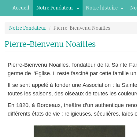
Aller
Accueil
Notre Fondateur
Notre histoire
No
au
contenu
principal
Notre Fondateur
Pierre-Bienvenu Noailles
Pierre-Bienvenu Noailles
Pierre-Bienvenu Noailles, fondateur de la Sainte Fam
germe de l’Eglise. Il reste fasciné par cette famille
Il se sent appelé à fonder une Association : la Sain
toutes les saisons, des oiseaux de toutes les couleu
En 1820, à Bordeaux, théâtre d’un authentique renouv
différents états de vie : religieuses, séculières, laïcs 