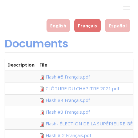
Aller
Togg
au
navig
contenu
principal
English
Français
Español
Documents
Description
File
Flash #5 Français.pdf
CLÔTURE DU CHAPITRE 2021.pdf
Flash #4 Français.pdf
Flash #3 Français.pdf
Flash- ÉLECTION DE LA SUPÉRIEURE GÉN
Flash # 2 Français.pdf