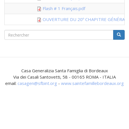
Flash # 1 Français.pdf
OUVERTURE DU 20º CHAPITRE GÉNÉRAL.
Formulaire
de
Rechercher
recherche
Casa Generalizia Santa Famiglia di Bordeaux
Via dei Casali Santovetti, 58 - 00165 ROMA - ITALIA
email:
casagen@sfbint.org
-
www.saintefamillebordeaux.org