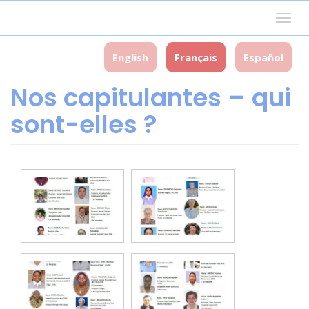
Aller
Togg
au
navig
contenu
principal
English
Français
Español
Nos capitulantes – qui
sont-elles ?