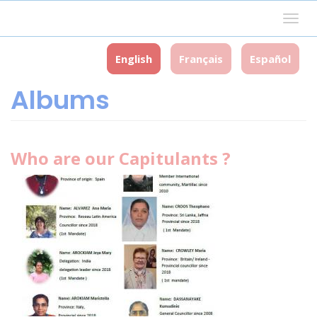
Skip
Togg
to
navig
main
content
English
Français
Español
Albums
Who are our Capitulants ?