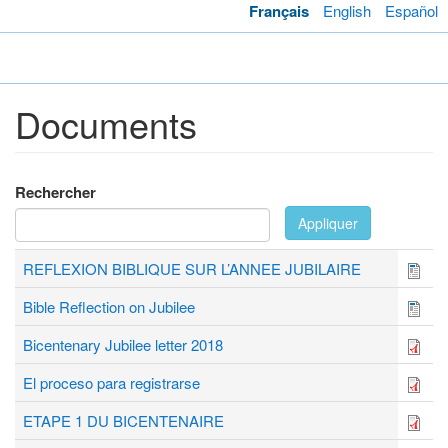
Skip
Français
English
Español
to
main
Toggl
content
navig
Documents
Rechercher
Appliquer
REFLEXION BIBLIQUE SUR L’ANNEE JUBILAIRE
Bible Reflection on Jubilee
Bicentenary Jubilee letter 2018
El proceso para registrarse
ETAPE 1 DU BICENTENAIRE