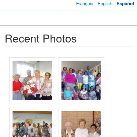
Pasar
Français
English
Español
al
contenido
Toggl
principal
navig
Recent Photos