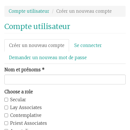
Aller
au
Compte utilisateur
Créer un nouveau compte
contenu
principal
Compte utilisateur
Onglets
Créer un nouveau compte
(onglet
Se connecter
principaux
actif)
Demander un nouveau mot de passe
Nom et prénoms
*
Choose a role
Secular
Lay Associates
Contemplative
Priest Associates