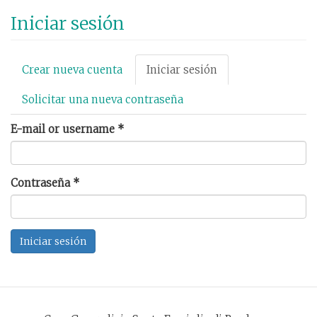
Pasar
Iniciar sesión
al
contenido
principal
Solapas
Crear nueva cuenta
Iniciar sesión
(solapa
principales
activa)
Solicitar una nueva contraseña
E-mail or username
*
Contraseña
*
Iniciar sesión