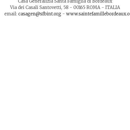
Casa Generalizia Santa Famiglia di Bordeaux
Via dei Casali Santovetti, 58 - 00165 ROMA - ITALIA
email:
casagen@sfbint.org
-
www.saintefamillebordeaux.o