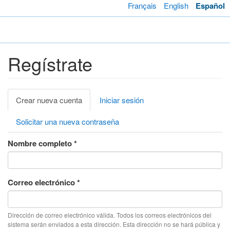
Pasar
Français
English
Español
al
contenido
Toggl
principal
navig
Regístrate
Solapas
Crear nueva cuenta
(solapa
Iniciar sesión
principales
activa)
Solicitar una nueva contraseña
Nombre completo
*
Correo electrónico
*
Dirección de correo electrónico válida. Todos los correos electrónicos del
sistema serán enviados a esta dirección. Esta dirección no se hará pública y