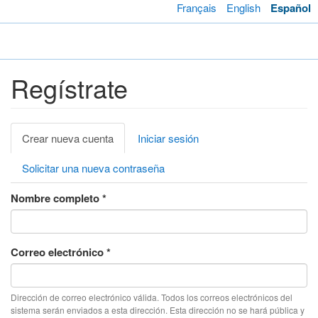
Pasar
Français
English
Español
al
contenido
Toggl
principal
navig
Regístrate
Solapas
Crear nueva cuenta
(solapa
Iniciar sesión
principales
activa)
Solicitar una nueva contraseña
Nombre completo
*
Correo electrónico
*
Dirección de correo electrónico válida. Todos los correos electrónicos del
sistema serán enviados a esta dirección. Esta dirección no se hará pública y