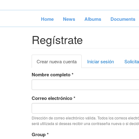
Pasar
al
contenido
Home
News
Albums
Documents
principal
Regístrate
Solapas
Crear nueva cuenta
(solapa
Iniciar sesión
Solicit
principales
activa)
Nombre completo
*
Correo electrónico
*
Dirección de correo electrónico válida. Todos los correos electr
será utilizada si deseas recibir una contraseña nueva o si decide
Group
*