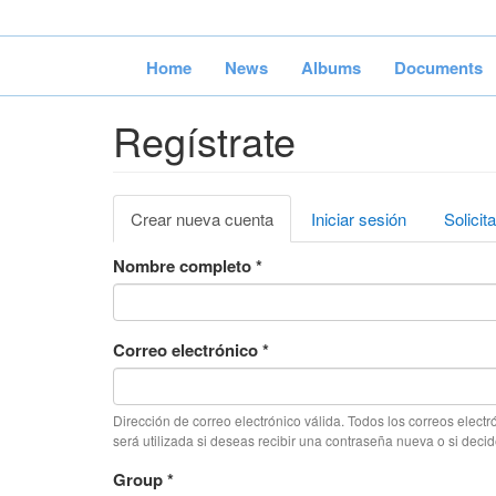
Pasar
al
contenido
Home
News
Albums
Documents
principal
Regístrate
Solapas
Crear nueva cuenta
(solapa
Iniciar sesión
Solicit
principales
activa)
Nombre completo
*
Correo electrónico
*
Dirección de correo electrónico válida. Todos los correos electr
será utilizada si deseas recibir una contraseña nueva o si decide
Group
*